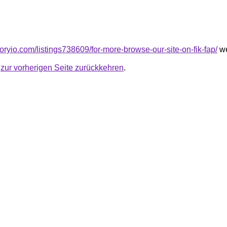
ctoryio.com/listings738609/for-more-browse-our-site-on-fik-fap/
we
u
zur vorherigen Seite zurückkehren
.